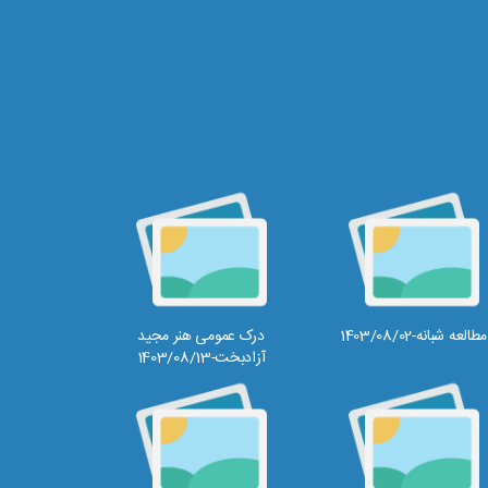
مطالعه شبانه-1403/08/02
درک عمومی هنر مجید
آزادبخت-1403/08/13