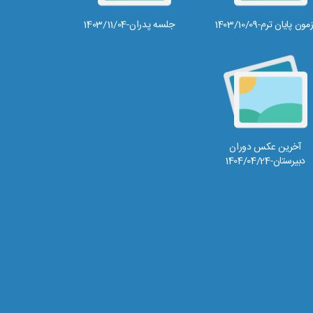
مون پایان ترم-1403/10/09
جلسه پدران-1403/11/04
آخرین عکس دوران
دبیرستان-1404/04/24