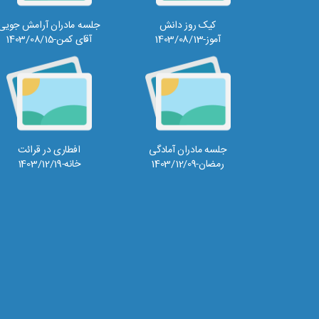
کیک روز دانش
جلسه مادران آرامش جویی
آموز-1403/08/13
آقای کمن-1403/08/15
جلسه مادران آمادگی
افطاری در قرائت
رمضان-1403/12/09
خانه-1403/12/19