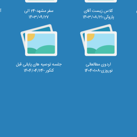
کلاس زیست آقای
سفر مشهد-24 الی
آز
پازوکی-1403/08/21
1403/09/27
اردوی مطالعاتی
جلسه توصیه های پایانی قبل
نوروزی-14040108
کنکور -1404/04/24