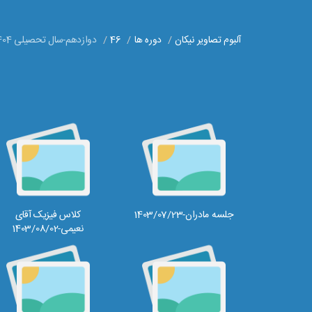
آلبوم تصاویر نیکان
دوره ها
46
دوازدهم-سال تحصیلی 1404-1403
جلسه مادران-1403/07/23
کلاس فیزیک آقای
نعیمی-1403/08/02