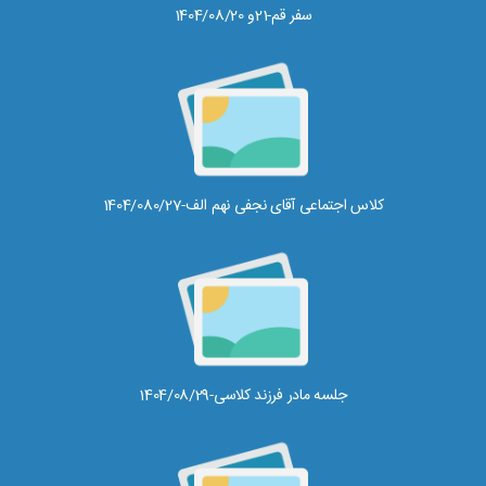
سفر قم-21و 1404/08/20
کلاس اجتماعی آقای نجفی نهم الف-1404/080/27
جلسه مادر فرزند کلاسی-1404/08/29