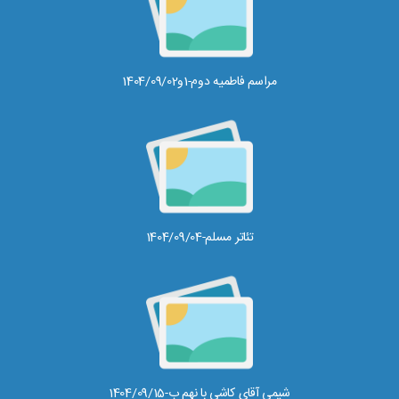
مراسم فاطمیه دوم-1و1404/09/02
تئاتر مسلم-1404/09/04
شیمی آقای کاشی با نهم ب-1404/09/15