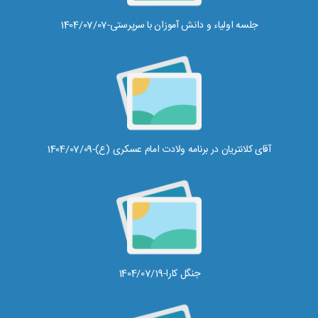
جلسه اولیاء و دانش آموزان با سرپرستی-1404/07/07
آقای کلانتریان در برنامه ولادت امام عسکری (ع)-1404/07/09
جنگل کارا-1404/07/19