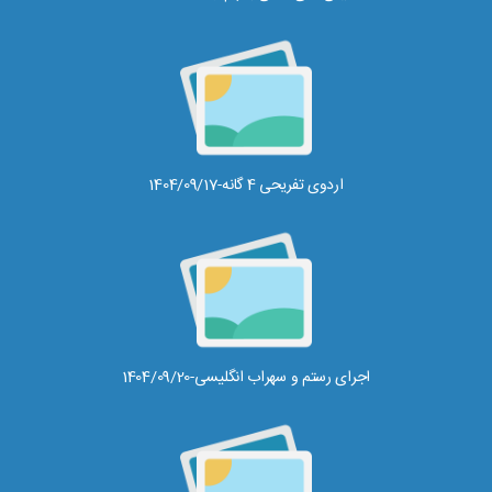
اردوی تفریحی 4 گانه-1404/09/17
اجرای رستم و سهراب انگلیسی-1404/09/20