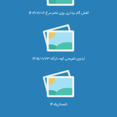
کفش گام برداری روی تخم مرغ-1404/12/06
اردوی تفریحی کوه دارآباد-1405/01/23
تابستان1405