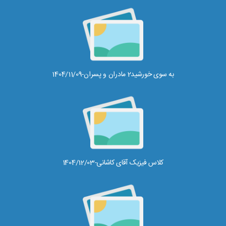
به سوی خورشید2 مادران و پسران-1404/11/09
کلاس فیزیک آقای کاشانی-1404/12/03