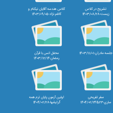
تشریح در کلاس
کلاس هندسه آقایان نیکنام و
زیست-1403/08/28
کاظم نژاد-1403/09/05
جلسه مادران-1403/11/01
محفل انس با قرآن
رمضان-1403/12/14
سفر تفریحی
اولین آزمون پایان ترم همه
ساری-23&1404/02/24
گرایشها-1404/02/28