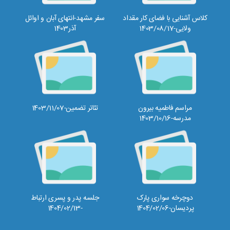
کلاس آشنایی با فضای کار مقداد
سفر مشهد-انتهای آبان و اوائل
ولایی-1403/08/17
آذر1403
مراسم فاطمیه بیرون
تئاتر تضمین-1403/11/07
مدرسه-1403/10/16
دوچرخه سواری پارک
جلسه پدر و پسری ارتباط
پردیسان-1404/02/06
-1404/02/13