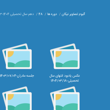
آلبوم تصاویر نیکان
دوره ها
48
دهم-سال تحصیلی 1404-1403
عکس یادبود انتهای سال
جلسه مادران-1403/07/04
تحصیلی-1404/03/18