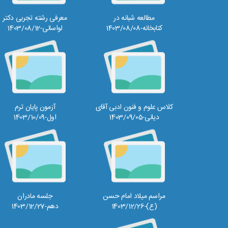
مطالعه شبانه در
معرفی رشته تجربی دکتر
کتابخانه-1403/08/08
لواسانی-1403/08/12
کلاس علوم و فنون ادبی آقای
آزمون پایان ترم
دیانی-1403/09/05
اول-1403/10/09
مراسم میلاد امام حسن
جلسه مادران
(ع)-1403/12/26
دهم-1403/12/27