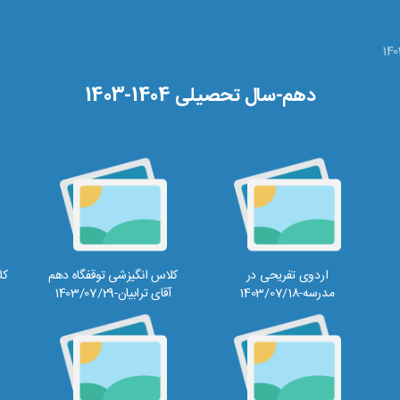
دهم-سال تحصیلی 1404-1403
اردوی تفریحی در
کلاس انگیزشی توقفگاه دهم
کل
مدرسه-1403/07/18
آقای ترابیان-1403/07/29